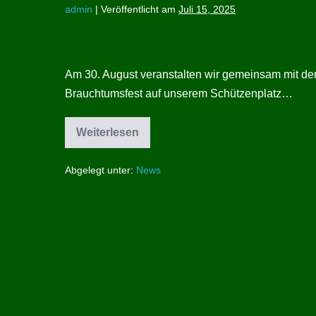
admin
|
Veröffentlicht am
Juli 15, 2025
Save
the
Am 30. August veranstalten wir gemeinsam mit der
Date!
Brauchtumsfest auf unserem Schützenplatz…
Brauchtums-
Fest
Weiterlesen
am
Save
the
30.08.2025
Date!
Abgelegt unter:
News
Brauchtums-
Fest
am
30.08.2025